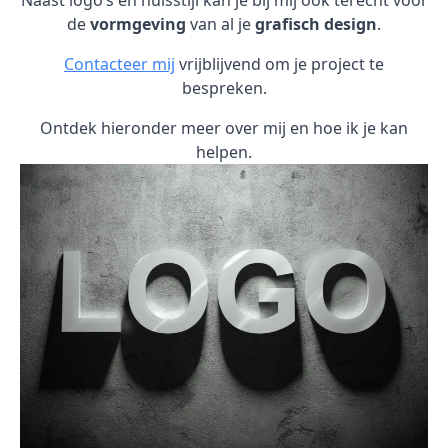
Naast logo’s en huisstijl kan je bij mij ook terecht voor
de
vormgeving
van al je
grafisch design
.
Contacteer mij
vrijblijvend om je project te
bespreken.
Ontdek hieronder meer over mij en hoe ik je kan
helpen.