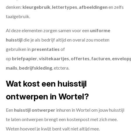
denken:
kleurgebruik
,
lettertypes
,
afbeeldingen
en zelfs
taalgebruik.
Al deze elementen zorgen samen voor een
uniforme
huisstijl
die je als bedrijf altijd en overal zou moeten
gebruiken in
presentaties
of
op
briefpapier
,
visitekaartjes
,
offertes
,
facturen
,
envelop
mails
,
bedrijfskleding
, etctera.
Wat kost een huisstijl
ontwerpen in Wortel?
Een
huisstijl ontwerper
inhuren in Wortel om jouw huisstijl
te laten ontwerpen brengt een kostenpost met zich mee.
Weten hoeveel je kwijt bent valt niet altijd mee.