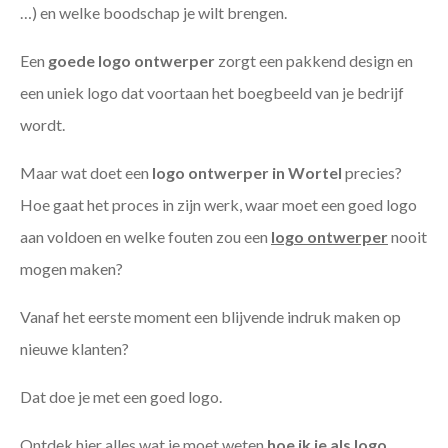
…) en welke boodschap je wilt brengen.
Een
goede
logo ontwerper
zorgt een pakkend design en
een uniek logo dat voortaan het boegbeeld van je bedrijf
wordt.
Maar wat doet een
logo ontwerper in Wortel
precies?
Hoe gaat het proces in zijn werk, waar moet een goed logo
aan voldoen en welke fouten zou een
logo ontwerper
nooit
mogen maken?
Vanaf het eerste moment een blijvende indruk maken op
nieuwe klanten?
Dat doe je met een goed logo.
Ontdek hier alles wat je moet weten
hoe ik je als
logo