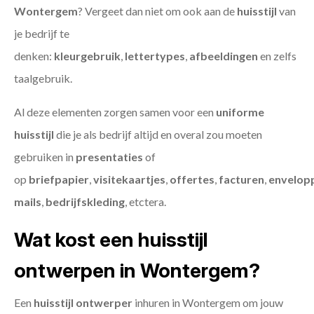
Wontergem
? Vergeet dan niet om ook aan de
huisstijl
van
je bedrijf te
denken:
kleurgebruik
,
lettertypes
,
afbeeldingen
en zelfs
taalgebruik.
Al deze elementen zorgen samen voor een
uniforme
huisstijl
die je als bedrijf altijd en overal zou moeten
gebruiken in
presentaties
of
op
briefpapier
,
visitekaartjes
,
offertes
,
facturen
,
envelop
mails
,
bedrijfskleding
, etctera.
Wat kost een huisstijl
ontwerpen in Wontergem?
Een
huisstijl ontwerper
inhuren in Wontergem om jouw