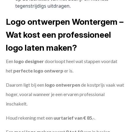
tegenstrijdigs uitdragen.
Logo ontwerpen Wontergem –
Wat kost een professioneel
logo laten maken?
Een
logo designer
doorloopt heel wat stappen voordat
het
perfecte logo ontwerp
er is.
Daarom ligt bij een
logo ontwerpen
de kostprijs vaak wat
hoger, vooral wanneer je een ervaren professional
inschakelt.
Houd rekening met een
uurtarief van € 85
,-.
Een
mooi logo maken
neemt
8 tot 10 uur
in beslag.