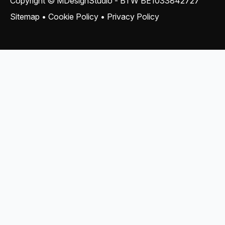
Copyright © MDesignStudio - BTW
BE1033842727
Sitemap
•
Cookie Policy
•
Privacy Policy