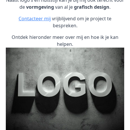
Naast logo’s en huisstijl kan je bij mij ook terecht voor
de
vormgeving
van al je
grafisch design
.
Contacteer mij
vrijblijvend om je project te
bespreken.
Ontdek hieronder meer over mij en hoe ik je kan
helpen.