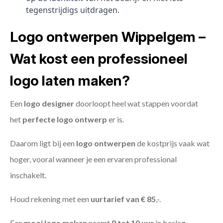
tegenstrijdigs uitdragen.
Logo ontwerpen Wippelgem –
Wat kost een professioneel
logo laten maken?
Een
logo designer
doorloopt heel wat stappen voordat
het
perfecte logo ontwerp
er is.
Daarom ligt bij een
logo ontwerpen
de kostprijs vaak wat
hoger, vooral wanneer je een ervaren professional
inschakelt.
Houd rekening met een
uurtarief van € 85
,-.
Een
mooi logo maken
neemt
8 tot 10 uur
in beslag.