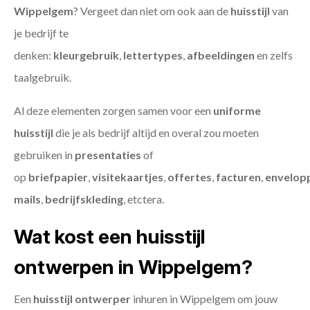
Wippelgem
? Vergeet dan niet om ook aan de
huisstijl
van
je bedrijf te
denken:
kleurgebruik
,
lettertypes
,
afbeeldingen
en zelfs
taalgebruik.
Al deze elementen zorgen samen voor een
uniforme
huisstijl
die je als bedrijf altijd en overal zou moeten
gebruiken in
presentaties
of
op
briefpapier
,
visitekaartjes
,
offertes
,
facturen
,
envelop
mails
,
bedrijfskleding
, etctera.
Wat kost een huisstijl
ontwerpen in Wippelgem?
Een
huisstijl ontwerper
inhuren in Wippelgem om jouw