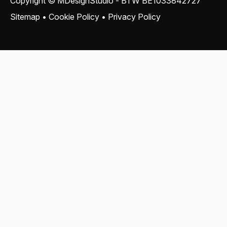
Copyright © MDesignStudio - BTW
BE1033842727
Sitemap
•
Cookie Policy
•
Privacy Policy