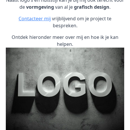
Naast logo’s en huisstijl kan je bij mij ook terecht voor
de
vormgeving
van al je
grafisch design
.
Contacteer mij
vrijblijvend om je project te
bespreken.
Ontdek hieronder meer over mij en hoe ik je kan
helpen.