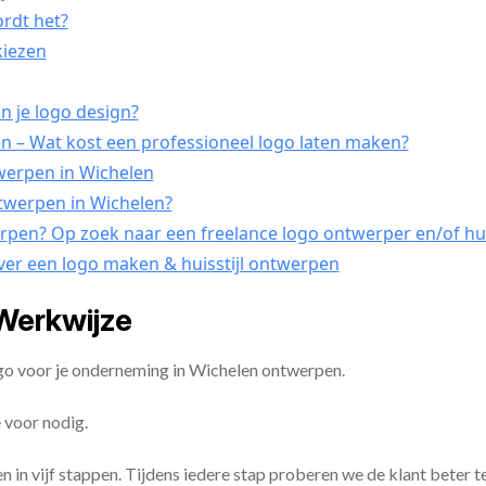
ordt het?
kiezen
n je logo design?
 – Wat kost een professioneel logo laten maken?
twerpen in Wichelen
ntwerpen in Wichelen?
erpen? Op zoek naar een freelance logo ontwerper en/of hui
ver een logo maken & huisstijl ontwerpen
Werkwijze
ogo voor je onderneming in Wichelen ontwerpen.
 voor nodig.
en in vijf stappen. Tijdens iedere stap proberen we de klant beter t