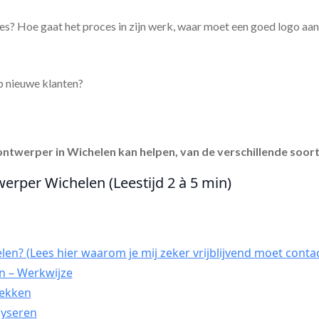
es? Hoe gaat het proces in zijn werk, waar moet een goed logo aa
p nieuwe klanten?
ontwerper in Wichelen
kan helpen, van de verschillende soort
werper Wichelen (Leestijd 2 à 5 min)
en? (Lees hier waarom je mij zeker vrijblijvend moet conta
n – Werkwijze
dekken
lyseren