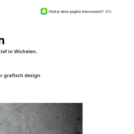
Vind je deze pagina interessant?
835
n
ief in Wichelen.
je
grafisch design
.