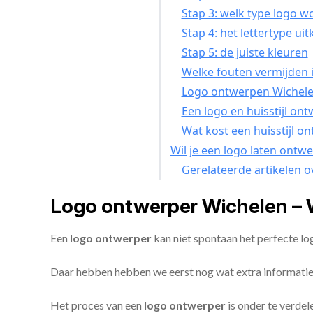
Stap 3: welk type logo w
Stap 4: het lettertype uit
Stap 5: de juiste kleuren
Welke fouten vermijden i
Logo ontwerpen Wichelen
Een logo en huisstijl on
Wat kost een huisstijl o
Wil je een logo laten ontw
Gerelateerde artikelen o
Logo ontwerper Wichelen – 
Een
logo ontwerper
kan niet spontaan het perfecte l
Daar hebben hebben we eerst nog wat extra informatie
Het proces van een
logo ontwerper
is onder te verdel