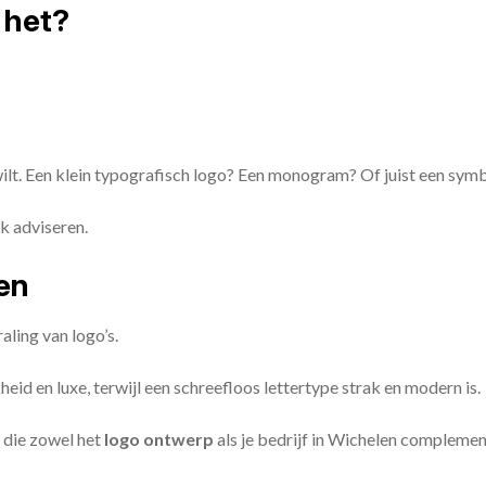
 het?
 wilt. Een klein typografisch logo? Een monogram? Of juist een sym
k adviseren.
zen
aling van logo’s.
id en luxe, terwijl een schreefloos lettertype strak en modern is.
 die zowel het
logo ontwerp
als je bedrijf in Wichelen complemen