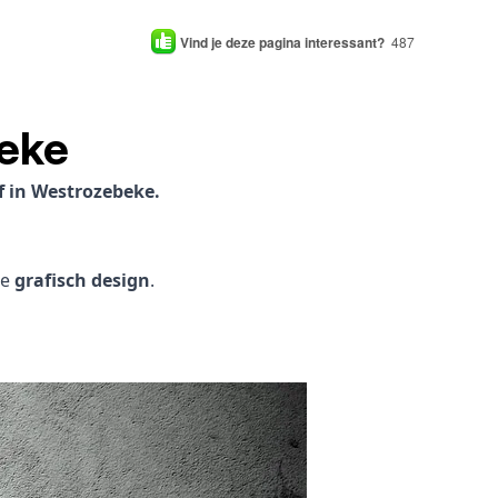
Vind je deze pagina interessant?
487
eke
f in Westrozebeke.
je
grafisch design
.