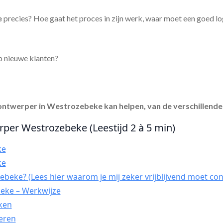
e
precies? Hoe gaat het proces in zijn werk, waar moet een goed l
p nieuwe klanten?
ontwerper in Westrozebeke
kan helpen, van de verschillende
rper Westrozebeke (Leestijd 2 à 5 min)
ke
ke
beke? (Lees hier waarom je mij zeker vrijblijvend moet con
eke – Werkwijze
kken
seren