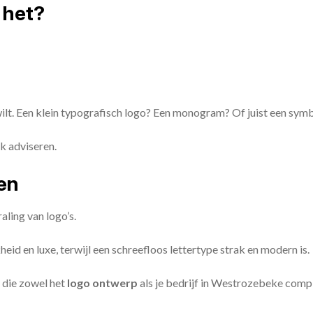
 het?
 wilt. Een klein typografisch logo? Een monogram? Of juist een sym
k adviseren.
zen
aling van logo’s.
id en luxe, terwijl een schreefloos lettertype strak en modern is.
 die zowel het
logo ontwerp
als je bedrijf in Westrozebeke com