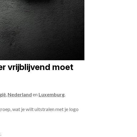
r vrijblijvend moet
gië
,
Nederland
en
Luxemburg
.
oep, wat je wilt uitstralen met je logo
.