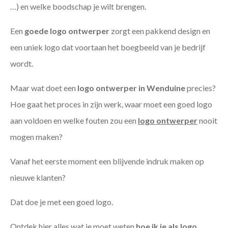
…) en welke boodschap je wilt brengen.
Een
goede
logo ontwerper
zorgt een pakkend design en
een uniek logo dat voortaan het boegbeeld van je bedrijf
wordt.
Maar wat doet een
logo ontwerper in Wenduine
precies?
Hoe gaat het proces in zijn werk, waar moet een goed logo
aan voldoen en welke fouten zou een
logo ontwerper
nooit
mogen maken?
Vanaf het eerste moment een blijvende indruk maken op
nieuwe klanten?
Dat doe je met een goed logo.
Ontdek hier alles wat je moet weten
hoe ik je als
logo