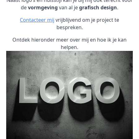
Naast logo’s en huisstijl kan je bij mij ook terecht voor
de
vormgeving
van al je
grafisch design
.
Contacteer mij
vrijblijvend om je project te
bespreken.
Ontdek hieronder meer over mij en hoe ik je kan
helpen.