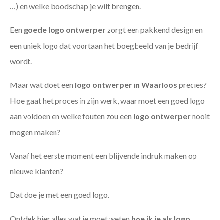
…) en welke boodschap je wilt brengen.
Een
goede
logo ontwerper
zorgt een pakkend design en
een uniek logo dat voortaan het boegbeeld van je bedrijf
wordt.
Maar wat doet een
logo ontwerper in Waarloos
precies?
Hoe gaat het proces in zijn werk, waar moet een goed logo
aan voldoen en welke fouten zou een
logo ontwerper
nooit
mogen maken?
Vanaf het eerste moment een blijvende indruk maken op
nieuwe klanten?
Dat doe je met een goed logo.
Ontdek hier alles wat je moet weten
hoe ik je als
logo