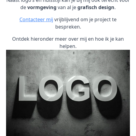
Naast logo’s en huisstijl kan je bij mij ook terecht voor
de
vormgeving
van al je
grafisch design
.
Contacteer mij
vrijblijvend om je project te
bespreken.
Ontdek hieronder meer over mij en hoe ik je kan
helpen.