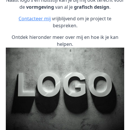
Naast logo’s en huisstijl kan je bij mij ook terecht voor
de
vormgeving
van al je
grafisch design
.
Contacteer mij
vrijblijvend om je project te
bespreken.
Ontdek hieronder meer over mij en hoe ik je kan
helpen.