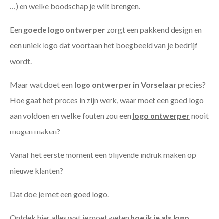
…) en welke boodschap je wilt brengen.
Een
goede
logo ontwerper
zorgt een pakkend design en
een uniek logo dat voortaan het boegbeeld van je bedrijf
wordt.
Maar wat doet een
logo ontwerper in Vorselaar
precies?
Hoe gaat het proces in zijn werk, waar moet een goed logo
aan voldoen en welke fouten zou een
logo ontwerper
nooit
mogen maken?
Vanaf het eerste moment een blijvende indruk maken op
nieuwe klanten?
Dat doe je met een goed logo.
Ontdek hier alles wat je moet weten
hoe ik je als
logo