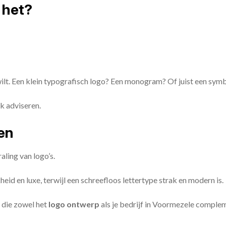
 het?
 wilt. Een klein typografisch logo? Een monogram? Of juist een sym
k adviseren.
zen
aling van logo’s.
id en luxe, terwijl een schreefloos lettertype strak en modern is.
 die zowel het
logo ontwerp
als je bedrijf in Voormezele comple