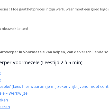
ecies? Hoe gaat het proces in zijn werk, waar moet een goed logo
p nieuwe klanten?
ontwerper in Voormezele
kan helpen, van de verschillende so
erper Voormezele (Leestijd 2 à 5 min)
e
e
ele? (Lees hier waarom je mij zeker vrijblijvend moet cont
le – Werkwijze
ekken
yseren