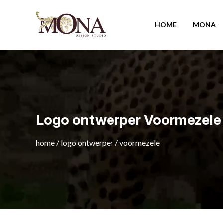
HOME
MONA
Logo ontwerper Voormezele
home
/
logo ontwerper
/
voormezele