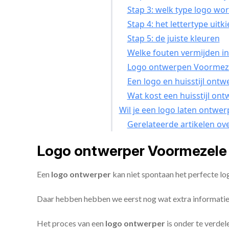
Stap 3: welk type logo wor
Stap 4: het lettertype uitk
Stap 5: de juiste kleuren
Welke fouten vermijden in
Logo ontwerpen Voormezel
Een logo en huisstijl ont
Wat kost een huisstijl on
Wil je een logo laten ontwe
Gerelateerde artikelen ov
Logo ontwerper Voormezele 
Een
logo ontwerper
kan niet spontaan het perfecte l
Daar hebben hebben we eerst nog wat extra informatie
Het proces van een
logo ontwerper
is onder te verdel