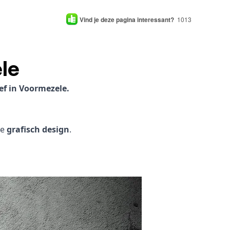
Vind je deze pagina interessant?
1013
le
ef in Voormezele.
je
grafisch design
.