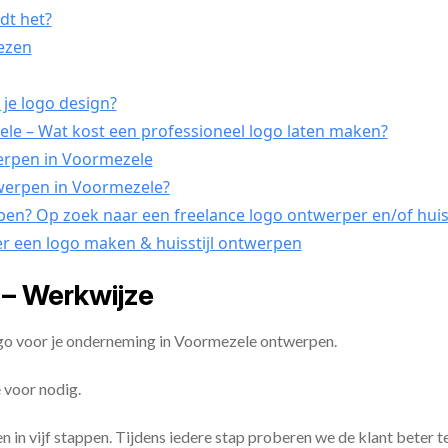
dt het?
iezen
 je logo design?
e – Wat kost een professioneel logo laten maken?
werpen in Voormezele
twerpen in Voormezele?
rpen? Op zoek naar een freelance logo ontwerper en/of huis
er een logo maken & huisstijl ontwerpen
– Werkwijze
ogo voor je onderneming in Voormezele ontwerpen.
 voor nodig.
en in vijf stappen. Tijdens iedere stap proberen we de klant beter t