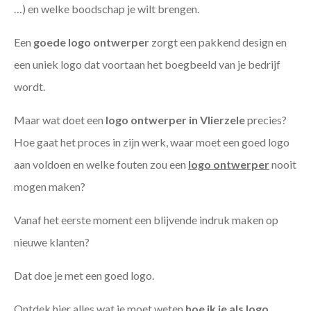
…) en welke boodschap je wilt brengen.
Een
goede
logo ontwerper
zorgt een pakkend design en
een uniek logo dat voortaan het boegbeeld van je bedrijf
wordt.
Maar wat doet een
logo ontwerper in Vlierzele
precies?
Hoe gaat het proces in zijn werk, waar moet een goed logo
aan voldoen en welke fouten zou een
logo ontwerper
nooit
mogen maken?
Vanaf het eerste moment een blijvende indruk maken op
nieuwe klanten?
Dat doe je met een goed logo.
Ontdek hier alles wat je moet weten
hoe ik je als
logo