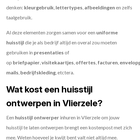
denken:
kleurgebruik
,
lettertypes
,
afbeeldingen
en zelfs
taalgebruik.
Al deze elementen zorgen samen voor een
uniforme
huisstijl
die je als bedrijf altijd en overal zou moeten
gebruiken in
presentaties
of
op
briefpapier
,
visitekaartjes
,
offertes
,
facturen
,
envelop
mails
,
bedrijfskleding
, etctera.
Wat kost een huisstijl
ontwerpen in Vlierzele?
Een
huisstijl ontwerper
inhuren in Vlierzele om jouw
huisstijl te laten ontwerpen brengt een kostenpost met zich
mee. Weten hoeveel je kwijt bent valt niet altijd mee.