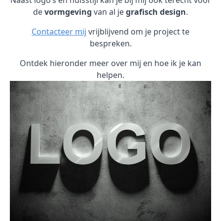
Naast logo’s en huisstijl kan je bij mij ook terecht voor
de
vormgeving
van al je
grafisch design
.
Contacteer mij
vrijblijvend om je project te
bespreken.
Ontdek hieronder meer over mij en hoe ik je kan
helpen.