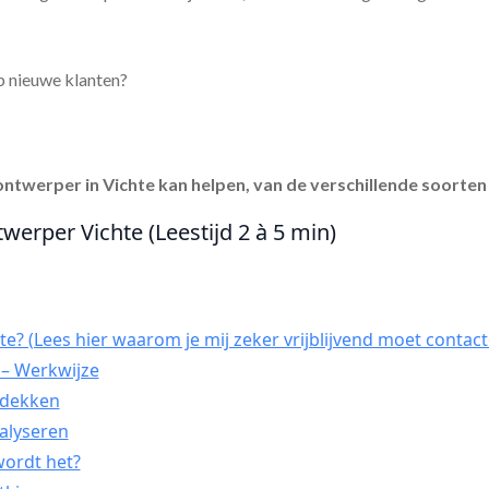
p nieuwe klanten?
ontwerper in Vichte
kan helpen, van de verschillende soorten 
werper Vichte (Leestijd 2 à 5 min)
e? (Lees hier waarom je mij zeker vrijblijvend moet contact
 – Werkwijze
ntdekken
nalyseren
wordt het?