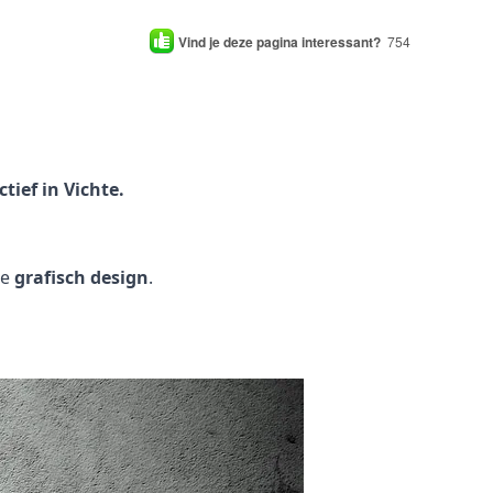
Vind je deze pagina interessant?
754
ief in Vichte.
je
grafisch design
.