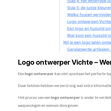
Stap 4: het lettertype u
Stap 5: de juiste kleure
Welke fouten vermijden 
Logo ontwerpen Vichte 
Een logo en huisstijl o
Wat kost een huisstijl 
Wil je een logo laten ont
Gerelateerde artikelen
Logo ontwerper Vichte – We
Een
logo ontwerper
kan niet spontaan het perfecte lo
Daar hebben hebben we eerst nog wat extra informatie
Het proces van een
logo ontwerper
is onder te verdel
aanpassingen en wensen doorgeven.