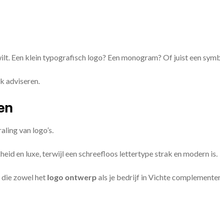
 wilt. Een klein typografisch logo? Een monogram? Of juist een sym
k adviseren.
zen
aling van logo’s.
id en luxe, terwijl een schreefloos lettertype strak en modern is.
 die zowel het
logo ontwerp
als je bedrijf in Vichte complemente