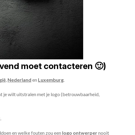
ijvend moet contacteren 🙂)
gië
,
Nederland
en
Luxemburg
.
at je wilt uitstralen met je logo (betrouwbaarheid,
.
oldoen en welke fouten zou een
logo ontwerper
nooit