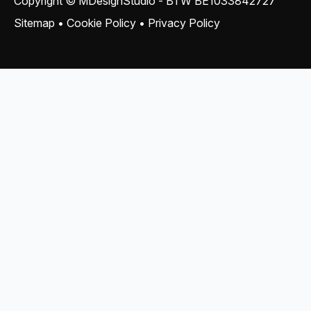
Copyright © MDesignStudio - BTW
BE1033842727
Sitemap
•
Cookie Policy
•
Privacy Policy