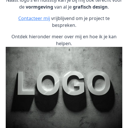
Naast logo’s en huisstijl kan je bij mij ook terecht voor
de
vormgeving
van al je
grafisch design
.
Contacteer mij
vrijblijvend om je project te
bespreken.
Ontdek hieronder meer over mij en hoe ik je kan
helpen.