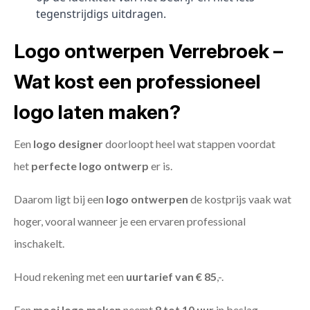
tegenstrijdigs uitdragen.
Logo ontwerpen Verrebroek –
Wat kost een professioneel
logo laten maken?
Een
logo designer
doorloopt heel wat stappen voordat
het
perfecte logo ontwerp
er is.
Daarom ligt bij een
logo ontwerpen
de kostprijs vaak wat
hoger, vooral wanneer je een ervaren professional
inschakelt.
Houd rekening met een
uurtarief van € 85
,-.
Een
mooi logo maken
neemt
8 tot 10 uur
in beslag.