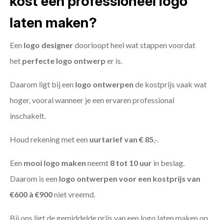
kost een professioneel logo
laten maken?
Een
logo designer
doorloopt heel wat stappen voordat
het
perfecte logo ontwerp
er is.
Daarom ligt bij een
logo ontwerpen
de kostprijs vaak wat
hoger, vooral wanneer je een ervaren professional
inschakelt.
Houd rekening met een
uurtarief van € 85
,-.
Een
mooi logo maken
neemt
8 tot 10 uur
in beslag.
Daarom is een
logo ontwerpen voor een kostprijs
van
€600 à €900
niet vreemd.
Bij ons ligt de gemiddelde prijs van een logo laten maken op