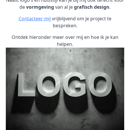
Naast logo’s en huisstijl kan je bij mij ook terecht voor
de
vormgeving
van al je
grafisch design
.
Contacteer mij
vrijblijvend om je project te
bespreken.
Ontdek hieronder meer over mij en hoe ik je kan
helpen.