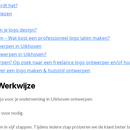
ordt het?
kiezen
n je logo design?
 – Wat kost een professioneel logo laten maken?
twerpen in Uikhoven
ntwerpen in Uikhoven?
erpen? Op zoek naar een freelance logo ontwerper en/of hui
ver een logo maken & huisstijl ontwerpen
Werkwijze
ogo voor je onderneming in Uikhoven ontwerpen.
 voor nodig.
en in vijf stappen. Tijdens iedere stap proberen we de klant beter t