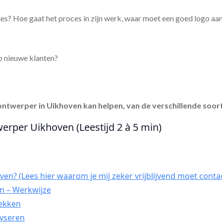
es? Hoe gaat het proces in zijn werk, waar moet een goed logo aa
p nieuwe klanten?
ontwerper in Uikhoven
kan helpen, van de verschillende soort
werper Uikhoven (Leestijd 2 à 5 min)
en? (Lees hier waarom je mij zeker vrijblijvend moet conta
n – Werkwijze
dekken
lyseren