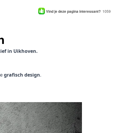
Vind je deze pagina interessant?
1059
n
ief in Uikhoven.
je
grafisch design
.