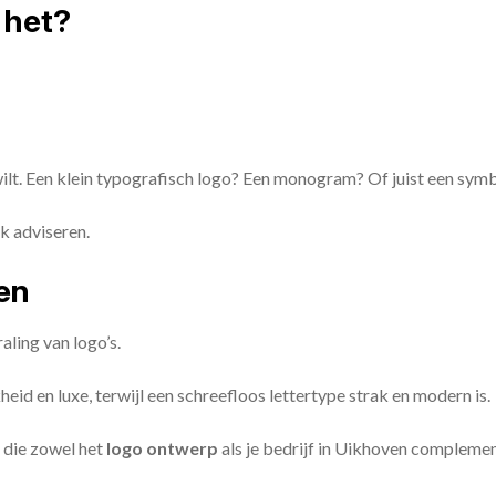
 het?
 wilt. Een klein typografisch logo? Een monogram? Of juist een sym
k adviseren.
zen
aling van logo’s.
id en luxe, terwijl een schreefloos lettertype strak en modern is.
 die zowel het
logo ontwerp
als je bedrijf in Uikhoven compleme