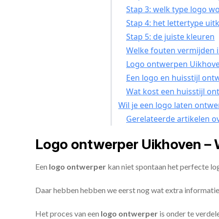
Stap 3: welk type logo w
Stap 4: het lettertype uit
Stap 5: de juiste kleuren
Welke fouten vermijden i
Logo ontwerpen Uikhoven
Een logo en huisstijl on
Wat kost een huisstijl o
Wil je een logo laten ontw
Gerelateerde artikelen o
Logo ontwerper Uikhoven – 
Een
logo ontwerper
kan niet spontaan het perfecte l
Daar hebben hebben we eerst nog wat extra informatie
Het proces van een
logo ontwerper
is onder te verdel