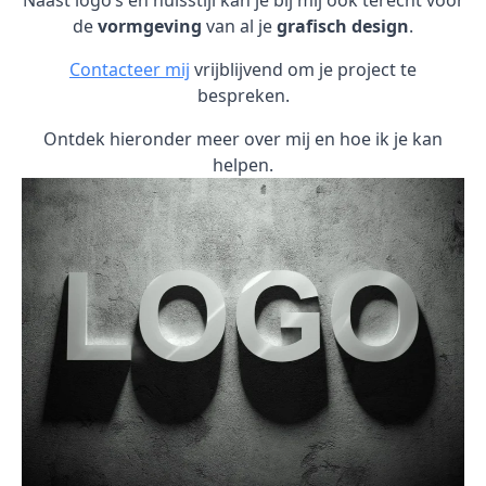
Naast logo’s en huisstijl kan je bij mij ook terecht voor
de
vormgeving
van al je
grafisch design
.
Contacteer mij
vrijblijvend om je project te
bespreken.
Ontdek hieronder meer over mij en hoe ik je kan
helpen.