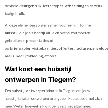
denken:
kleurgebruik
,
lettertypes
,
afbeeldingen
en zelfs
taalgebruik.
Al deze elementen zorgen samen voor een
uniforme
huisstijl
die je als bedrijf altijd en overal zou moeten
gebruiken in
presentaties
of
op
briefpapier
,
visitekaartjes
,
offertes
,
facturen
,
envelop
mails
,
bedrijfskleding
, etctera.
Wat kost een huisstijl
ontwerpen in Tiegem?
Een
huisstijl ontwerper
inhuren in Tiegem om jouw
huisstijl te laten ontwerpen brengt een kostenpost met zich
mee. Weten hoeveel je kwijt bent valt niet altijd mee.