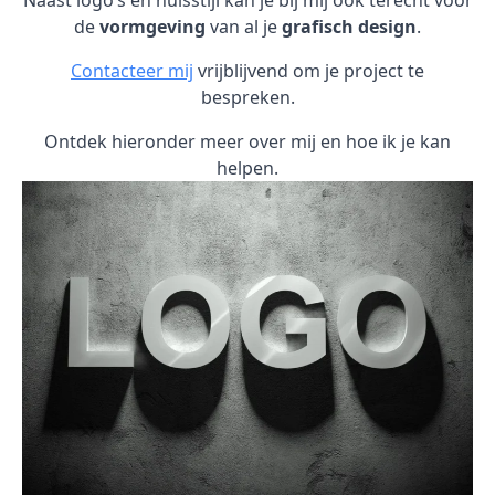
Naast logo’s en huisstijl kan je bij mij ook terecht voor
de
vormgeving
van al je
grafisch design
.
Contacteer mij
vrijblijvend om je project te
bespreken.
Ontdek hieronder meer over mij en hoe ik je kan
helpen.