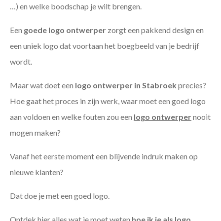
…) en welke boodschap je wilt brengen.
Een
goede
logo ontwerper
zorgt een pakkend design en
een uniek logo dat voortaan het boegbeeld van je bedrijf
wordt.
Maar wat doet een
logo ontwerper in Stabroek
precies?
Hoe gaat het proces in zijn werk, waar moet een goed logo
aan voldoen en welke fouten zou een
logo ontwerper
nooit
mogen maken?
Vanaf het eerste moment een blijvende indruk maken op
nieuwe klanten?
Dat doe je met een goed logo.
Ontdek hier alles wat je moet weten
hoe ik je als
logo