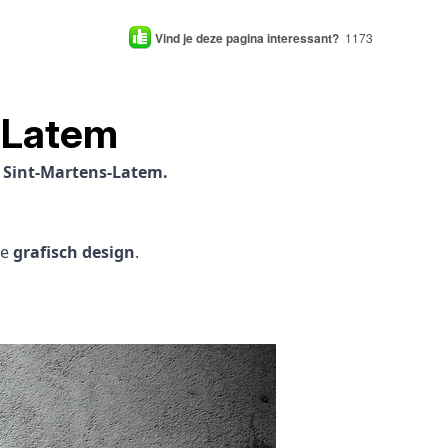
Vind je deze pagina interessant?
1173
-Latem
n Sint-Martens-Latem.
je
grafisch design
.