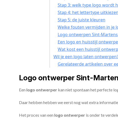
Stap 3: welk type logo wordt h
Stap 4: het lettertype uitkieze
Stap 5: de juiste kleuren
Welke fouten vermijden in je 
Logo ontwerpen Sint-Martens-
Een logo en huisstijl ontwerp
Wat kost een huisstijl ontwer
Wil je een logo laten ontwerpen
Gerelateerde artikelen over e
Logo ontwerper Sint-Marten
Een
logo ontwerper
kan niet spontaan het perfecte l
Daar hebben hebben we eerst nog wat extra informatie
Het proces van een
logo ontwerper
is onder te verdel