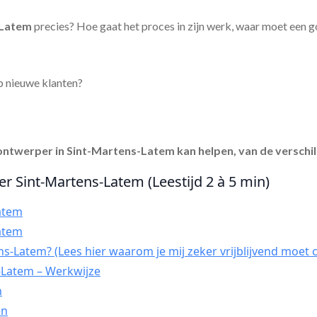
-Latem
precies? Hoe gaat het proces in zijn werk, waar moet een 
p nieuwe klanten?
ontwerper in Sint-Martens-Latem
kan helpen, van de verschi
r Sint-Martens-Latem (Leestijd 2 à 5 min)
atem
atem
s-Latem? (Lees hier waarom je mij zeker vrijblijvend moet 
-Latem – Werkwijze
n
en