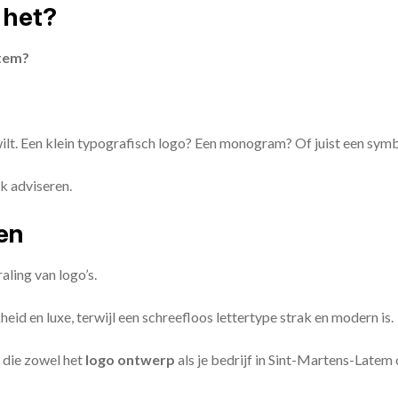
 het?
atem?
 wilt. Een klein typografisch logo? Een monogram? Of juist een sym
k adviseren.
zen
aling van logo’s.
id en luxe, terwijl een schreefloos lettertype strak en modern is.
 die zowel het
logo ontwerp
als je bedrijf in Sint-Martens-Late