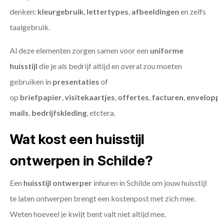
denken:
kleurgebruik
,
lettertypes
,
afbeeldingen
en zelfs
taalgebruik.
Al deze elementen zorgen samen voor een
uniforme
huisstijl
die je als bedrijf altijd en overal zou moeten
gebruiken in
presentaties
of
op
briefpapier
,
visitekaartjes
,
offertes
,
facturen
,
envelop
mails
,
bedrijfskleding
, etctera.
Wat kost een huisstijl
ontwerpen in Schilde?
Een
huisstijl ontwerper
inhuren in Schilde om jouw huisstijl
te laten ontwerpen brengt een kostenpost met zich mee.
Weten hoeveel je kwijt bent valt niet altijd mee.