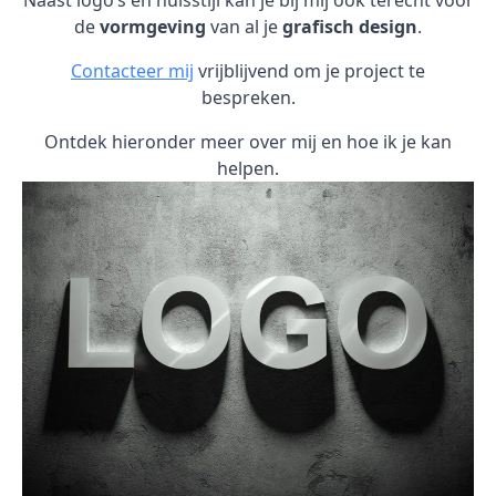
Naast logo’s en huisstijl kan je bij mij ook terecht voor
de
vormgeving
van al je
grafisch design
.
Contacteer mij
vrijblijvend om je project te
bespreken.
Ontdek hieronder meer over mij en hoe ik je kan
helpen.