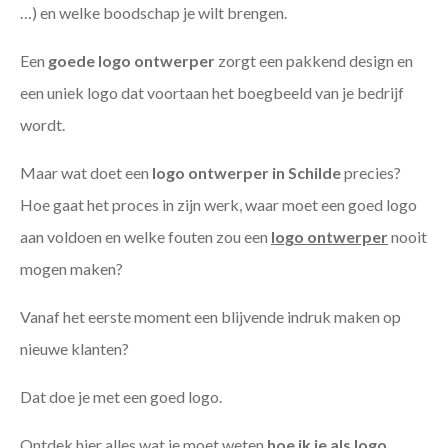
…) en welke boodschap je wilt brengen.
Een
goede
logo ontwerper
zorgt een pakkend design en
een uniek logo dat voortaan het boegbeeld van je bedrijf
wordt.
Maar wat doet een
logo ontwerper in Schilde
precies?
Hoe gaat het proces in zijn werk, waar moet een goed logo
aan voldoen en welke fouten zou een
logo ontwerper
nooit
mogen maken?
Vanaf het eerste moment een blijvende indruk maken op
nieuwe klanten?
Dat doe je met een goed logo.
Ontdek hier alles wat je moet weten
hoe ik je als
logo