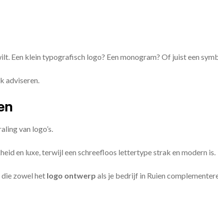
 wilt. Een klein typografisch logo? Een monogram? Of juist een sym
k adviseren.
zen
aling van logo’s.
id en luxe, terwijl een schreefloos lettertype strak en modern is.
 die zowel het
logo ontwerp
als je bedrijf in Ruien complementer