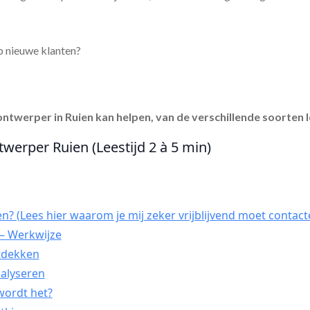
p nieuwe klanten?
ontwerper in Ruien
kan helpen, van de verschillende soorten l
twerper Ruien (Leestijd 2 à 5 min)
n? (Lees hier waarom je mij zeker vrijblijvend moet contact
– Werkwijze
ntdekken
nalyseren
wordt het?