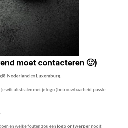
jvend moet contacteren 🙂)
gië
,
Nederland
en
Luxemburg
.
 je wilt uitstralen met je logo (betrouwbaarheid, passie,
.
ldoen en welke fouten zou een
logo ontwerper
nooit