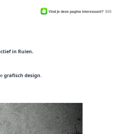
Vind je deze pagina interessant?
935
tief in Ruien.
je
grafisch design
.