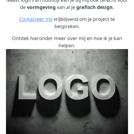
Naast logo’s en huisstijl kan je bij mij ook terecht voor
de
vormgeving
van al je
grafisch design
.
Contacteer mij
vrijblijvend om je project te
bespreken.
Ontdek hieronder meer over mij en hoe ik je kan
helpen.