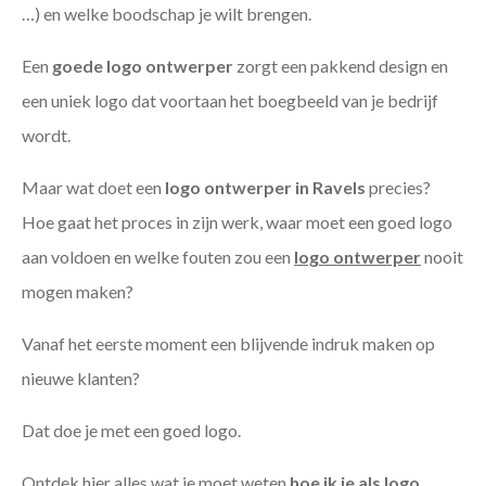
…) en welke boodschap je wilt brengen.
Een
goede
logo ontwerper
zorgt een pakkend design en
een uniek logo dat voortaan het boegbeeld van je bedrijf
wordt.
Maar wat doet een
logo ontwerper in Ravels
precies?
Hoe gaat het proces in zijn werk, waar moet een goed logo
aan voldoen en welke fouten zou een
logo ontwerper
nooit
mogen maken?
Vanaf het eerste moment een blijvende indruk maken op
nieuwe klanten?
Dat doe je met een goed logo.
Ontdek hier alles wat je moet weten
hoe ik je als
logo