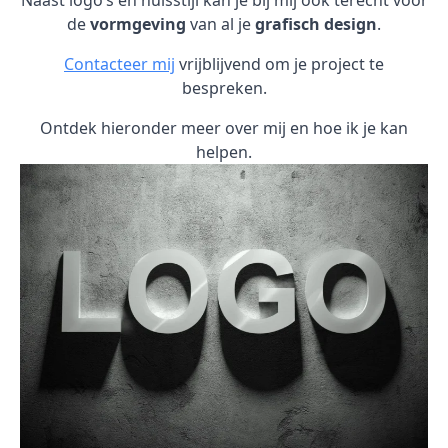
Naast logo’s en huisstijl kan je bij mij ook terecht voor
de
vormgeving
van al je
grafisch design
.
Contacteer mij
vrijblijvend om je project te
bespreken.
Ontdek hieronder meer over mij en hoe ik je kan
helpen.