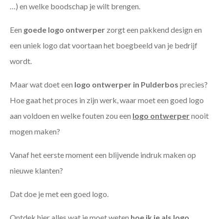
…) en welke boodschap je wilt brengen.
Een
goede
logo ontwerper
zorgt een pakkend design en
een uniek logo dat voortaan het boegbeeld van je bedrijf
wordt.
Maar wat doet een
logo ontwerper in Pulderbos
precies?
Hoe gaat het proces in zijn werk, waar moet een goed logo
aan voldoen en welke fouten zou een
logo ontwerper
nooit
mogen maken?
Vanaf het eerste moment een blijvende indruk maken op
nieuwe klanten?
Dat doe je met een goed logo.
Ontdek hier alles wat je moet weten
hoe ik je als
logo