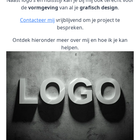
Naast logo’s en huisstijl kan je bij mij ook terecht voor
de
vormgeving
van al je
grafisch design
.
Contacteer mij
vrijblijvend om je project te
bespreken.
Ontdek hieronder meer over mij en hoe ik je kan
helpen.