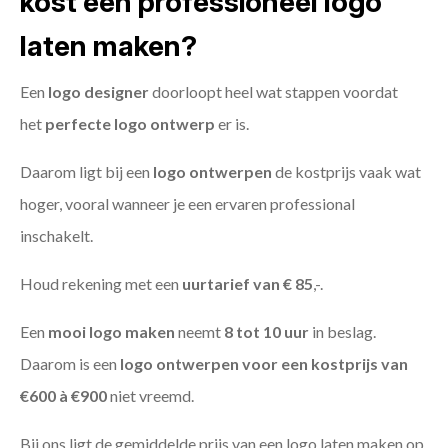
kost een professioneel logo
laten maken?
Een
logo designer
doorloopt heel wat stappen voordat
het
perfecte logo ontwerp
er is.
Daarom ligt bij een
logo ontwerpen
de kostprijs vaak wat
hoger, vooral wanneer je een ervaren professional
inschakelt.
Houd rekening met een
uurtarief van € 85
,-.
Een
mooi logo maken
neemt
8 tot 10 uur
in beslag.
Daarom is een
logo ontwerpen voor een kostprijs
van
€600 à €900
niet vreemd.
Bij ons ligt de gemiddelde prijs van een logo laten maken op