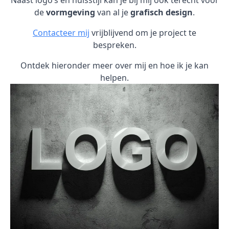
Naast logo’s en huisstijl kan je bij mij ook terecht voor
de
vormgeving
van al je
grafisch design
.
Contacteer mij
vrijblijvend om je project te
bespreken.
Ontdek hieronder meer over mij en hoe ik je kan
helpen.