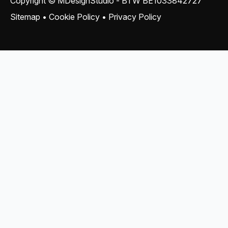
Copyright © MDesignStudio - BTW
BE1033842727
Sitemap
•
Cookie Policy
•
Privacy Policy