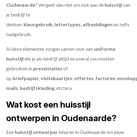
Oudenaarde
? Vergeet dan niet om ook aan de
huisstijl
van
je bedrijf te
denken:
kleurgebruik
,
lettertypes
,
afbeeldingen
en zelfs
taalgebruik.
Al deze elementen zorgen samen voor een
uniforme
huisstijl
die je als bedrijf altijd en overal zou moeten
gebruiken in
presentaties
of
op
briefpapier
,
visitekaartjes
,
offertes
,
facturen
,
envelop
mails
,
bedrijfskleding
, etctera.
Wat kost een huisstijl
ontwerpen in Oudenaarde?
Een
huisstijl ontwerper
inhuren in Oudenaarde om jouw