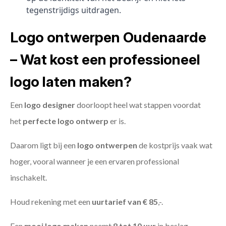
tegenstrijdigs uitdragen.
Logo ontwerpen Oudenaarde
– Wat kost een professioneel
logo laten maken?
Een
logo designer
doorloopt heel wat stappen voordat
het
perfecte logo ontwerp
er is.
Daarom ligt bij een
logo ontwerpen
de kostprijs vaak wat
hoger, vooral wanneer je een ervaren professional
inschakelt.
Houd rekening met een
uurtarief van € 85
,-.
Een
mooi logo maken
neemt
8 tot 10 uur
in beslag.