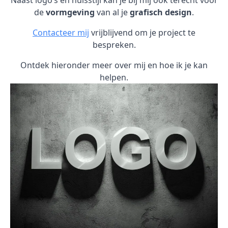
Naast logo’s en huisstijl kan je bij mij ook terecht voor
de
vormgeving
van al je
grafisch design
.
Contacteer mij
vrijblijvend om je project te
bespreken.
Ontdek hieronder meer over mij en hoe ik je kan
helpen.