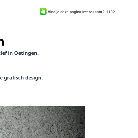
Vind je deze pagina interessant?
1102
n
ief in Oetingen.
je
grafisch design
.