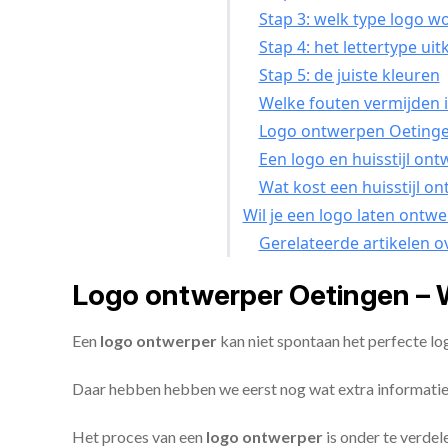
Stap 3: welk type logo w
Stap 4: het lettertype uit
Stap 5: de juiste kleuren
Welke fouten vermijden i
Logo ontwerpen Oetingen
Een logo en huisstijl on
Wat kost een huisstijl o
Wil je een logo laten ontw
Gerelateerde artikelen o
Logo ontwerper Oetingen – 
Een
logo ontwerper
kan niet spontaan het perfecte l
Daar hebben hebben we eerst nog wat extra informatie
Het proces van een
logo ontwerper
is onder te verdel