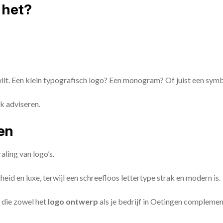
 het?
 wilt. Een klein typografisch logo? Een monogram? Of juist een sym
k adviseren.
zen
aling van logo’s.
id en luxe, terwijl een schreefloos lettertype strak en modern is.
 die zowel het
logo ontwerp
als je bedrijf in Oetingen complemen