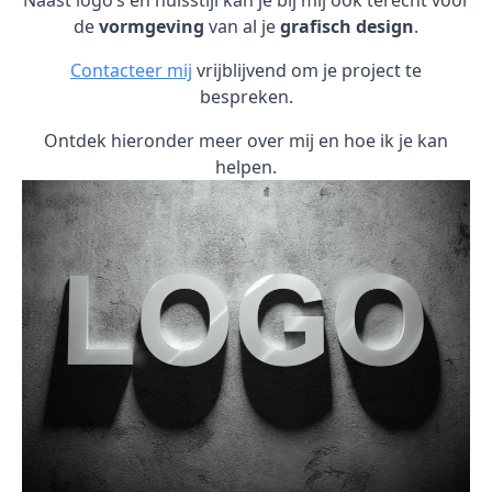
Naast logo’s en huisstijl kan je bij mij ook terecht voor
de
vormgeving
van al je
grafisch design
.
Contacteer mij
vrijblijvend om je project te
bespreken.
Ontdek hieronder meer over mij en hoe ik je kan
helpen.