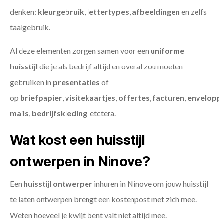
denken:
kleurgebruik
,
lettertypes
,
afbeeldingen
en zelfs
taalgebruik.
Al deze elementen zorgen samen voor een
uniforme
huisstijl
die je als bedrijf altijd en overal zou moeten
gebruiken in
presentaties
of
op
briefpapier
,
visitekaartjes
,
offertes
,
facturen
,
envelop
mails
,
bedrijfskleding
, etctera.
Wat kost een huisstijl
ontwerpen in Ninove?
Een
huisstijl ontwerper
inhuren in Ninove om jouw huisstijl
te laten ontwerpen brengt een kostenpost met zich mee.
Weten hoeveel je kwijt bent valt niet altijd mee.