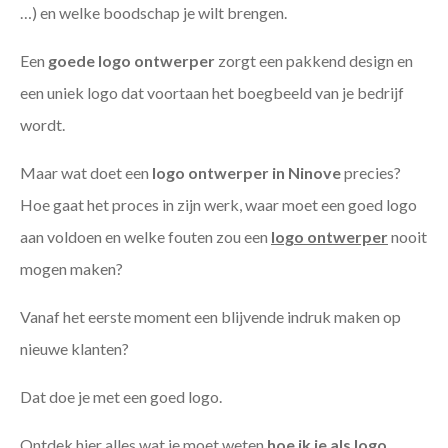
…) en welke boodschap je wilt brengen.
Een
goede
logo ontwerper
zorgt een pakkend design en
een uniek logo dat voortaan het boegbeeld van je bedrijf
wordt.
Maar wat doet een
logo ontwerper in Ninove
precies?
Hoe gaat het proces in zijn werk, waar moet een goed logo
aan voldoen en welke fouten zou een
logo ontwerper
nooit
mogen maken?
Vanaf het eerste moment een blijvende indruk maken op
nieuwe klanten?
Dat doe je met een goed logo.
Ontdek hier alles wat je moet weten
hoe ik je als
logo