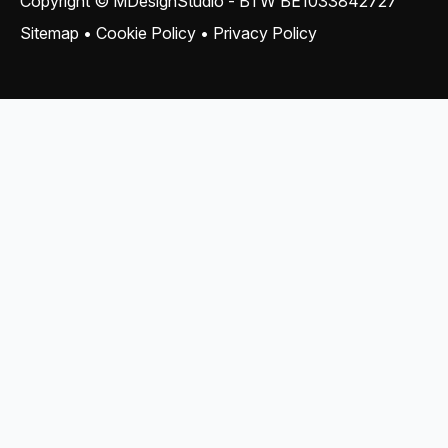
Copyright © MDesignStudio - BTW
BE1033842727
Sitemap
•
Cookie Policy
•
Privacy Policy