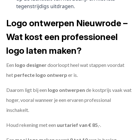
tegenstrijdigs uitdragen.
Logo ontwerpen Nieuwrode –
Wat kost een professioneel
logo laten maken?
Een
logo designer
doorloopt heel wat stappen voordat
het
perfecte logo ontwerp
er is.
Daarom ligt bij een
logo ontwerpen
de kostprijs vaak wat
hoger, vooral wanneer je een ervaren professional
inschakelt.
Houd rekening met een
uurtarief van € 85
,-.
Een
mooi logo maken
neemt
8 tot 10 uur
in beslag.