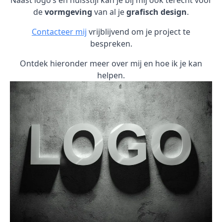
Naast logo’s en huisstijl kan je bij mij ook terecht voor
de
vormgeving
van al je
grafisch design
.
Contacteer mij
vrijblijvend om je project te
bespreken.
Ontdek hieronder meer over mij en hoe ik je kan
helpen.