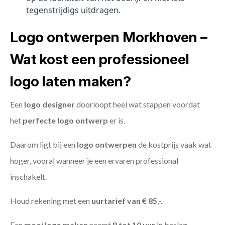
tegenstrijdigs uitdragen.
Logo ontwerpen Morkhoven –
Wat kost een professioneel
logo laten maken?
Een
logo designer
doorloopt heel wat stappen voordat
het
perfecte logo ontwerp
er is.
Daarom ligt bij een
logo ontwerpen
de kostprijs vaak wat
hoger, vooral wanneer je een ervaren professional
inschakelt.
Houd rekening met een
uurtarief van € 85
,-.
Een
mooi logo maken
neemt
8 tot 10 uur
in beslag.