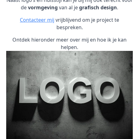
Naast logo’s en huisstijl kan je bij mij ook terecht voor
de
vormgeving
van al je
grafisch design
.
Contacteer mij
vrijblijvend om je project te
bespreken.
Ontdek hieronder meer over mij en hoe ik je kan
helpen.