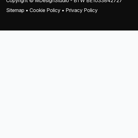
Copyright © MDesignStudio - BTW
BE1033842727
Sitemap
•
Cookie Policy
•
Privacy Policy