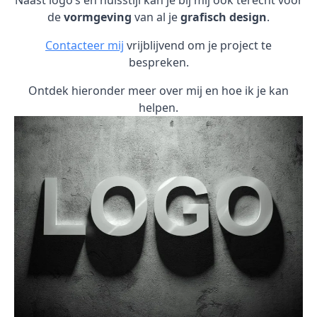
Naast logo’s en huisstijl kan je bij mij ook terecht voor
de
vormgeving
van al je
grafisch design
.
Contacteer mij
vrijblijvend om je project te
bespreken.
Ontdek hieronder meer over mij en hoe ik je kan
helpen.