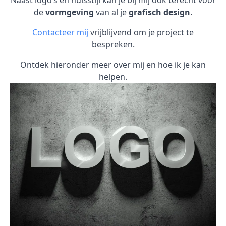
Naast logo’s en huisstijl kan je bij mij ook terecht voor
de
vormgeving
van al je
grafisch design
.
Contacteer mij
vrijblijvend om je project te
bespreken.
Ontdek hieronder meer over mij en hoe ik je kan
helpen.