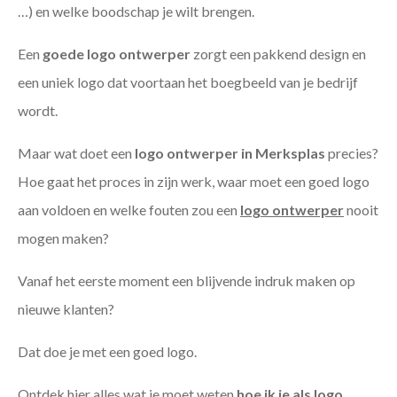
…) en welke boodschap je wilt brengen.
Een
goede
logo ontwerper
zorgt een pakkend design en
een uniek logo dat voortaan het boegbeeld van je bedrijf
wordt.
Maar wat doet een
logo ontwerper in Merksplas
precies?
Hoe gaat het proces in zijn werk, waar moet een goed logo
aan voldoen en welke fouten zou een
logo ontwerper
nooit
mogen maken?
Vanaf het eerste moment een blijvende indruk maken op
nieuwe klanten?
Dat doe je met een goed logo.
Ontdek hier alles wat je moet weten
hoe ik je als
logo