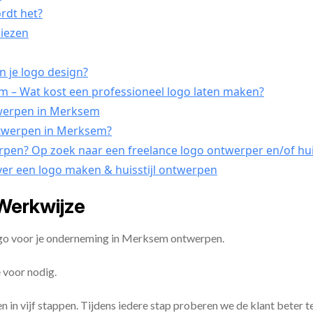
ordt het?
kiezen
n je logo design?
– Wat kost een professioneel logo laten maken?
ntwerpen in Merksem
ontwerpen in Merksem?
erpen? Op zoek naar een freelance logo ontwerper en/of hu
ver een logo maken & huisstijl ontwerpen
Werkwijze
ogo voor je onderneming in Merksem ontwerpen.
 voor nodig.
en in vijf stappen. Tijdens iedere stap proberen we de klant beter t