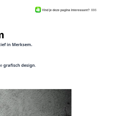
Vind je deze pagina interessant?
886
m
ief in Merksem.
je
grafisch design
.