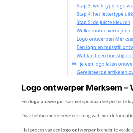
Stap 3: welk type logo w
Stap 4: het lettertype uit
Stap 5: de juiste kleuren
Welke fouten vermijden i
Logo ontwerpen Merksem 
Een logo en huisstijl o
Wat kost een huisstijl 
Wil je een logo laten ontw
Gerelateerde artikelen o
Logo ontwerper Merksem – 
Een
logo ontwerper
kan niet spontaan het perfecte l
Daar hebben hebben we eerst nog wat extra informatie
Het proces van een
logo ontwerper
is onder te verdel