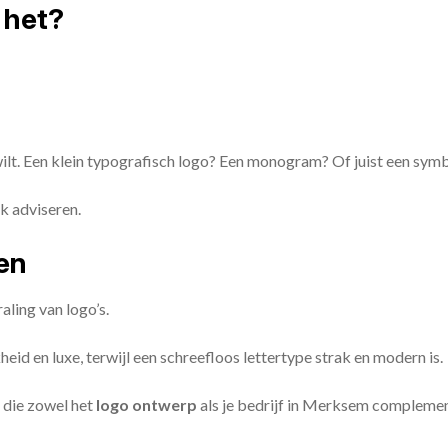
 het?
 wilt. Een klein typografisch logo? Een monogram? Of juist een sym
k adviseren.
zen
aling van logo’s.
id en luxe, terwijl een schreefloos lettertype strak en modern is.
 die zowel het
logo ontwerp
als je bedrijf in Merksem complemen