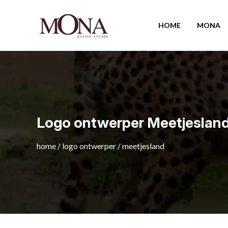
HOME
MONA
Logo ontwerper Meetjeslan
home
/
logo ontwerper
/
meetjesland