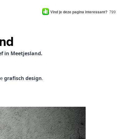
Vind je deze pagina interessant?
799
and
f in Meetjesland.
je
grafisch design
.