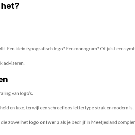
 het?
 wilt. Een klein typografisch logo? Een monogram? Of juist een sym
k adviseren.
zen
aling van logo’s.
id en luxe, terwijl een schreefloos lettertype strak en modern is.
 die zowel het
logo ontwerp
als je bedrijf in Meetjesland comple