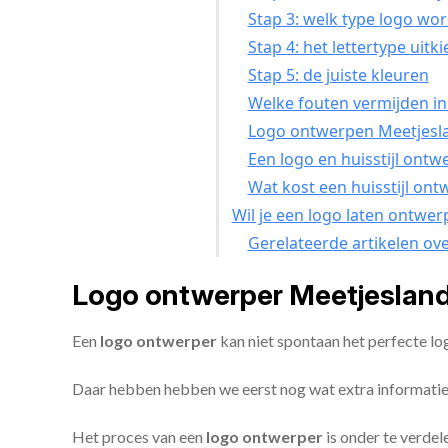
Stap 3: welk type logo wor
Stap 4: het lettertype uitk
Stap 5: de juiste kleuren
Welke fouten vermijden in 
Logo ontwerpen Meetjesla
Een logo en huisstijl ontw
Wat kost een huisstijl on
Wil je een logo laten ontwe
Gerelateerde artikelen ov
Logo ontwerper Meetjesland
Een
logo ontwerper
kan niet spontaan het perfecte l
Daar hebben hebben we eerst nog wat extra informatie
Het proces van een
logo ontwerper
is onder te verdel