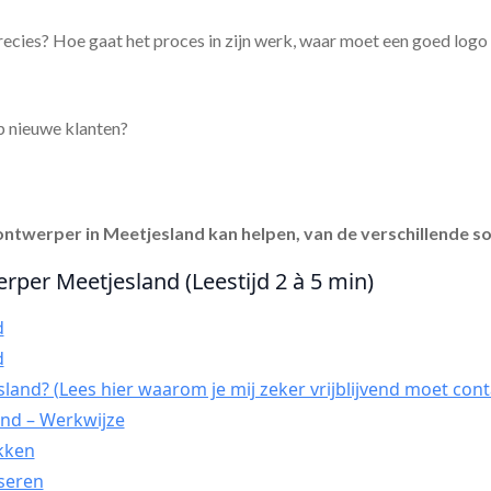
ecies? Hoe gaat het proces in zijn werk, waar moet een goed logo
p nieuwe klanten?
ontwerper in Meetjesland
kan helpen, van de verschillende so
rper Meetjesland (Leestijd 2 à 5 min)
d
d
and? (Lees hier waarom je mij zeker vrijblijvend moet cont
nd – Werkwijze
ekken
yseren