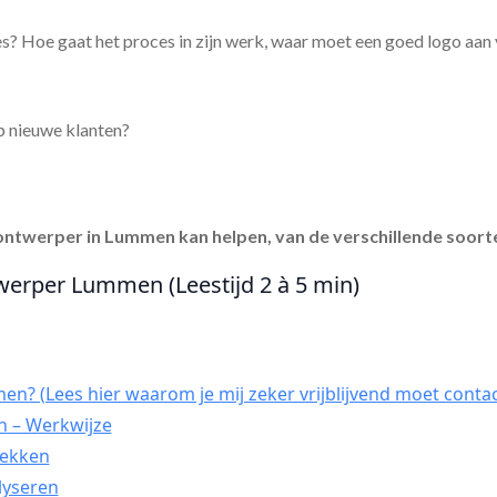
s? Hoe gaat het proces in zijn werk, waar moet een goed logo aan
p nieuwe klanten?
ontwerper in Lummen
kan helpen, van de verschillende soorte
werper Lummen (Leestijd 2 à 5 min)
n? (Lees hier waarom je mij zeker vrijblijvend moet contac
 – Werkwijze
dekken
lyseren