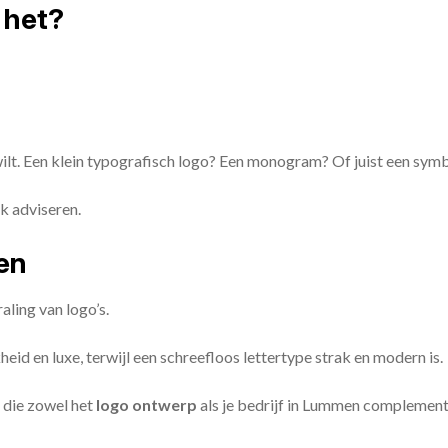
 het?
 wilt. Een klein typografisch logo? Een monogram? Of juist een sym
k adviseren.
zen
aling van logo’s.
id en luxe, terwijl een schreefloos lettertype strak en modern is.
 die zowel het
logo ontwerp
als je bedrijf in Lummen complement