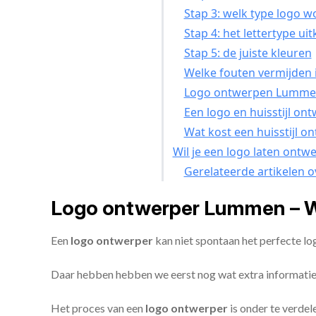
Stap 3: welk type logo w
Stap 4: het lettertype ui
Stap 5: de juiste kleuren
Welke fouten vermijden i
Logo ontwerpen Lummen 
Een logo en huisstijl o
Wat kost een huisstijl 
Wil je een logo laten ont
Gerelateerde artikelen 
Logo ontwerper Lummen – W
Een
logo ontwerper
kan niet spontaan het perfecte l
Daar hebben hebben we eerst nog wat extra informatie
Het proces van een
logo ontwerper
is onder te verdel