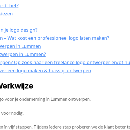
ordt het?
tkiezen
n je logo design?
– Wat kost een professioneel logo laten maken?
ntwerpen in Lummen
ontwerpen in Lummen?
werpen? Op zoek naar een freelance logo ontwerper en/of hu
over een logo maken & huisstijl ontwerpen
erkwijze
ogo voor je onderneming in Lummen ontwerpen.
 voor nodig.
en in vijf stappen. Tijdens iedere stap proberen we de klant beter t