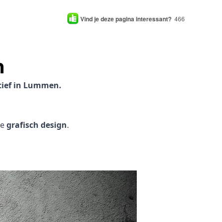
Vind je deze pagina interessant?
466
n
tief in Lummen.
je
grafisch design
.