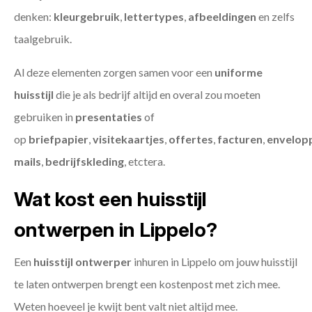
denken:
kleurgebruik
,
lettertypes
,
afbeeldingen
en zelfs
taalgebruik.
Al deze elementen zorgen samen voor een
uniforme
huisstijl
die je als bedrijf altijd en overal zou moeten
gebruiken in
presentaties
of
op
briefpapier
,
visitekaartjes
,
offertes
,
facturen
,
envelop
mails
,
bedrijfskleding
, etctera.
Wat kost een huisstijl
ontwerpen in Lippelo?
Een
huisstijl ontwerper
inhuren in Lippelo om jouw huisstijl
te laten ontwerpen brengt een kostenpost met zich mee.
Weten hoeveel je kwijt bent valt niet altijd mee.