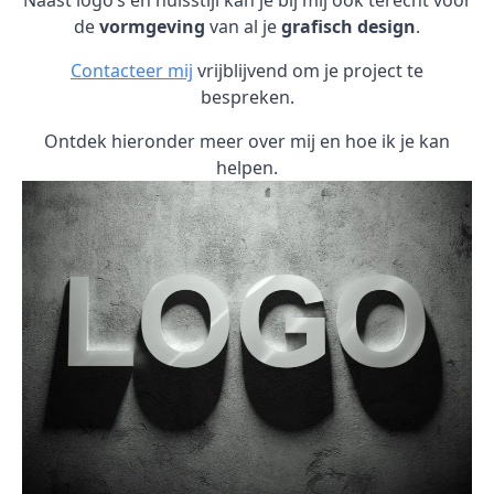
Naast logo’s en huisstijl kan je bij mij ook terecht voor
de
vormgeving
van al je
grafisch design
.
Contacteer mij
vrijblijvend om je project te
bespreken.
Ontdek hieronder meer over mij en hoe ik je kan
helpen.