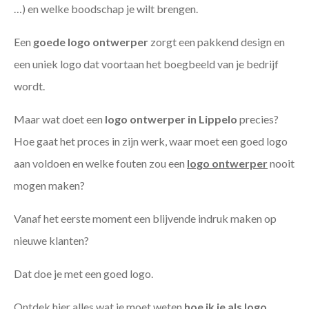
…) en welke boodschap je wilt brengen.
Een
goede
logo ontwerper
zorgt een pakkend design en
een uniek logo dat voortaan het boegbeeld van je bedrijf
wordt.
Maar wat doet een
logo ontwerper in Lippelo
precies?
Hoe gaat het proces in zijn werk, waar moet een goed logo
aan voldoen en welke fouten zou een
logo ontwerper
nooit
mogen maken?
Vanaf het eerste moment een blijvende indruk maken op
nieuwe klanten?
Dat doe je met een goed logo.
Ontdek hier alles wat je moet weten
hoe ik je als
logo