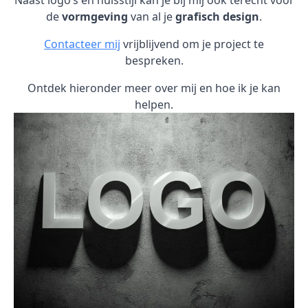
Naast logo’s en huisstijl kan je bij mij ook terecht voor
de
vormgeving
van al je
grafisch design
.
Contacteer mij
vrijblijvend om je project te
bespreken.
Ontdek hieronder meer over mij en hoe ik je kan
helpen.