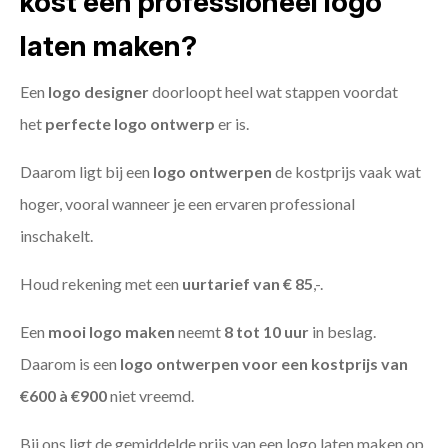
kost een professioneel logo
laten maken?
Een
logo designer
doorloopt heel wat stappen voordat
het
perfecte logo ontwerp
er is.
Daarom ligt bij een
logo ontwerpen
de kostprijs vaak wat
hoger, vooral wanneer je een ervaren professional
inschakelt.
Houd rekening met een
uurtarief van € 85
,-.
Een
mooi logo maken
neemt
8 tot 10 uur
in beslag.
Daarom is een
logo ontwerpen voor een kostprijs
van
€600 à €900
niet vreemd.
Bij ons ligt de gemiddelde prijs van een logo laten maken op