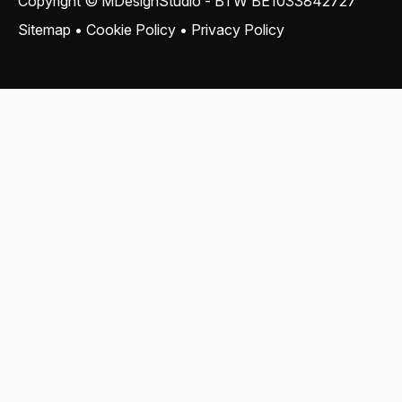
Copyright © MDesignStudio - BTW
BE1033842727
Sitemap
•
Cookie Policy
•
Privacy Policy