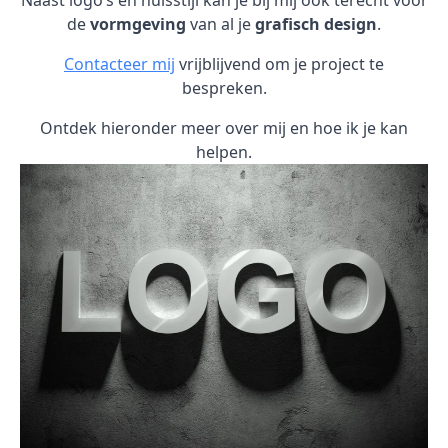
Naast logo’s en huisstijl kan je bij mij ook terecht voor
de
vormgeving
van al je
grafisch design
.
Contacteer mij
vrijblijvend om je project te
bespreken.
Ontdek hieronder meer over mij en hoe ik je kan
helpen.