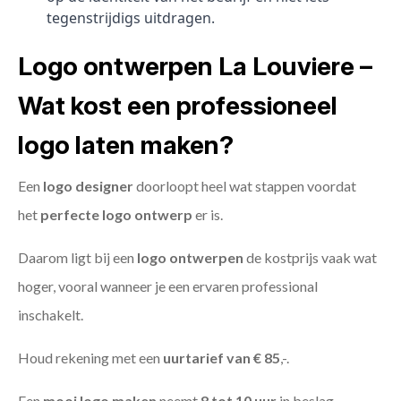
tegenstrijdigs uitdragen.
Logo ontwerpen La Louviere –
Wat kost een professioneel
logo laten maken?
Een
logo designer
doorloopt heel wat stappen voordat
het
perfecte logo ontwerp
er is.
Daarom ligt bij een
logo ontwerpen
de kostprijs vaak wat
hoger, vooral wanneer je een ervaren professional
inschakelt.
Houd rekening met een
uurtarief van € 85
,-.
Een
mooi logo maken
neemt
8 tot 10 uur
in beslag.