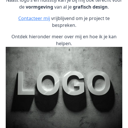
Naast logo’s en huisstijl kan je bij mij ook terecht voor
de
vormgeving
van al je
grafisch design
.
Contacteer mij
vrijblijvend om je project te
bespreken.
Ontdek hieronder meer over mij en hoe ik je kan
helpen.