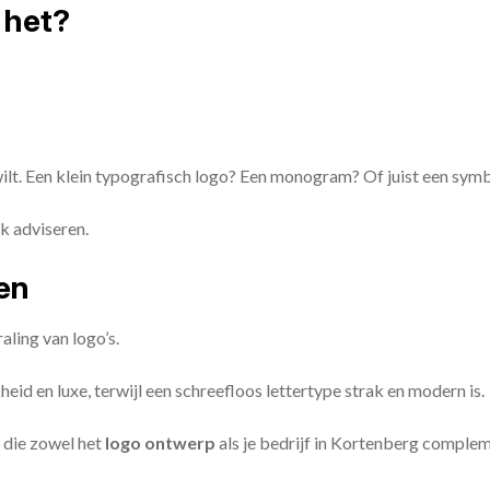
 het?
 wilt. Een klein typografisch logo? Een monogram? Of juist een sym
k adviseren.
zen
aling van logo’s.
id en luxe, terwijl een schreefloos lettertype strak en modern is.
 die zowel het
logo ontwerp
als je bedrijf in Kortenberg comple