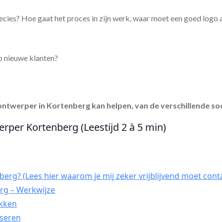
ecies? Hoe gaat het proces in zijn werk, waar moet een goed logo
p nieuwe klanten?
ontwerper in Kortenberg
kan helpen, van de verschillende so
erper Kortenberg (Leestijd 2 à 5 min)
g
g
erg? (Lees hier waarom je mij zeker vrijblijvend moet cont
rg – Werkwijze
ekken
yseren