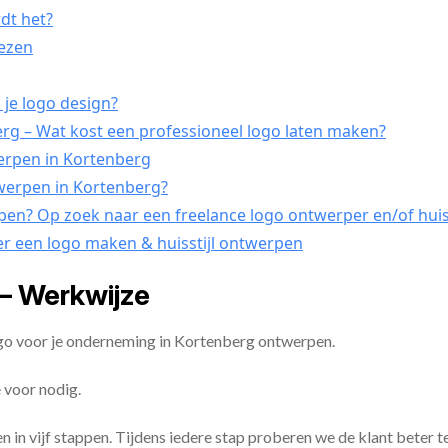
dt het?
iezen
 je logo design?
g – Wat kost een professioneel logo laten maken?
werpen in Kortenberg
twerpen in Kortenberg?
rpen? Op zoek naar een freelance logo ontwerper en/of huis
er een logo maken & huisstijl ontwerpen
– Werkwijze
ogo voor je onderneming in Kortenberg ontwerpen.
 voor nodig.
en in vijf stappen. Tijdens iedere stap proberen we de klant beter t