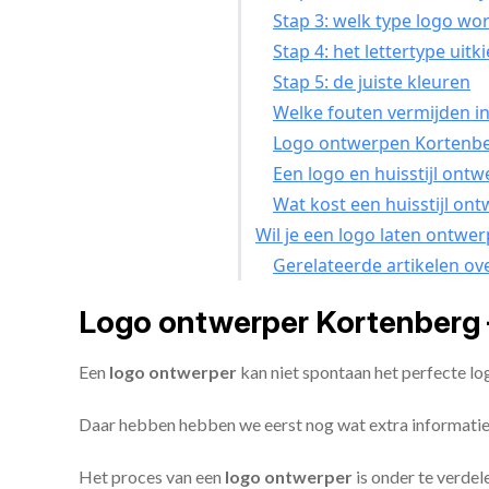
Stap 3: welk type logo wor
Stap 4: het lettertype uitk
Stap 5: de juiste kleuren
Welke fouten vermijden in
Logo ontwerpen Kortenber
Een logo en huisstijl ont
Wat kost een huisstijl on
Wil je een logo laten ontwe
Gerelateerde artikelen ov
Logo ontwerper Kortenberg 
Een
logo ontwerper
kan niet spontaan het perfecte l
Daar hebben hebben we eerst nog wat extra informatie
Het proces van een
logo ontwerper
is onder te verdel