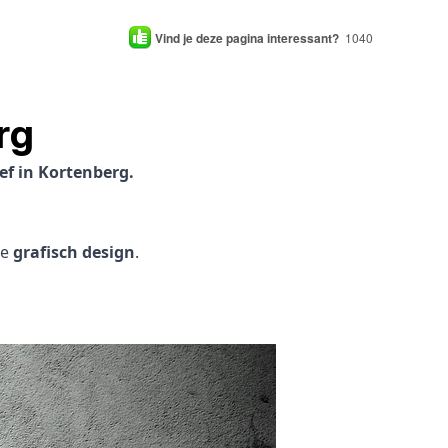
Vind je deze pagina interessant?
1040
rg
ef in Kortenberg.
je
grafisch design
.