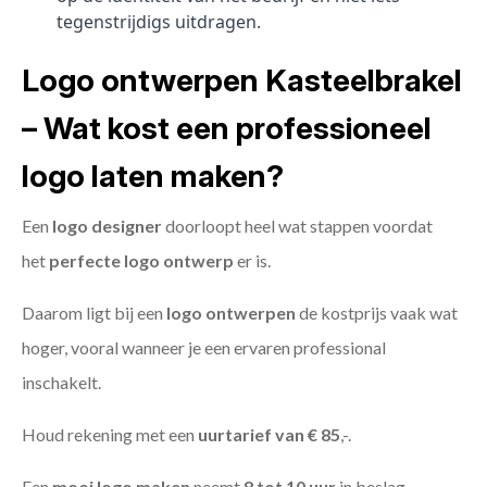
tegenstrijdigs uitdragen.
Logo ontwerpen Kasteelbrakel
– Wat kost een professioneel
logo laten maken?
Een
logo designer
doorloopt heel wat stappen voordat
het
perfecte logo ontwerp
er is.
Daarom ligt bij een
logo ontwerpen
de kostprijs vaak wat
hoger, vooral wanneer je een ervaren professional
inschakelt.
Houd rekening met een
uurtarief van € 85
,-.
Een
mooi logo maken
neemt
8 tot 10 uur
in beslag.