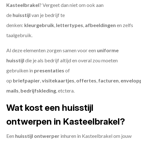
Kasteelbrakel
? Vergeet dan niet om ook aan
de
huisstijl
van je bedrijf te
denken:
kleurgebruik
,
lettertypes
,
afbeeldingen
en zelfs
taalgebruik.
Al deze elementen zorgen samen voor een
uniforme
huisstijl
die je als bedrijf altijd en overal zou moeten
gebruiken in
presentaties
of
op
briefpapier
,
visitekaartjes
,
offertes
,
facturen
,
envelop
mails
,
bedrijfskleding
, etctera.
Wat kost een huisstijl
ontwerpen in Kasteelbrakel?
Een
huisstijl ontwerper
inhuren in Kasteelbrakel om jouw