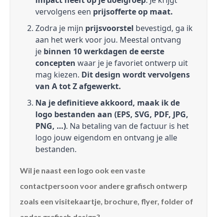
impact heeft op je doelgroep
. Je krijgt
vervolgens een
prijsofferte op maat.
Zodra je mijn
prijsvoorstel
bevestigd, ga ik
aan het werk voor jou. Meestal ontvang
je
binnen 10 werkdagen de eerste
concepten
waar je je favoriet ontwerp uit
mag kiezen.
Dit design wordt vervolgens
van A tot Z afgewerkt.
Na je definitieve akkoord, maak ik de
logo bestanden aan (EPS, SVG, PDF, JPG,
PNG, …)
. Na betaling van de factuur is het
logo jouw eigendom en ontvang je alle
bestanden.
Wil je naast een logo ook een vaste
contactpersoon voor andere grafisch ontwerp
zoals een visitekaartje, brochure, flyer, folder of
ander grafisch design?