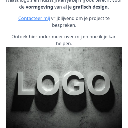
Naast logo’s en huisstijl kan je bij mij ook terecht voor
de
vormgeving
van al je
grafisch design
.
Contacteer mij
vrijblijvend om je project te
bespreken.
Ontdek hieronder meer over mij en hoe ik je kan
helpen.