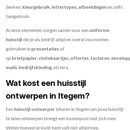
denken:
kleurgebruik
,
lettertypes
,
afbeeldingen
en zelfs
taalgebruik.
Al deze elementen zorgen samen voor een
uniforme
huisstijl
die je als bedrijf altijd en overal zou moeten
gebruiken in
presentaties
of
op
briefpapier
,
visitekaartjes
,
offertes
,
facturen
,
envelop
mails
,
bedrijfskleding
, etctera.
Wat kost een huisstijl
ontwerpen in Itegem?
Een
huisstijl ontwerper
inhuren in Itegem om jouw huisstijl
te laten ontwerpen brengt een kostenpost met zich mee.
Weten hoeveel je kwijt bent valt niet altijd mee.