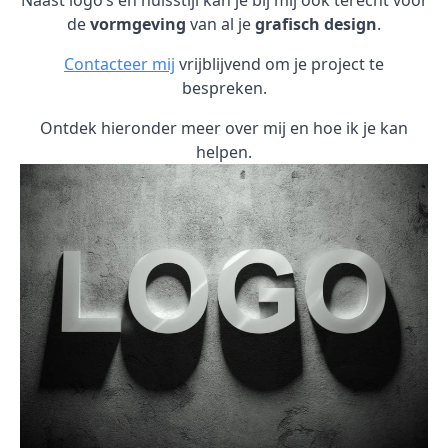
Naast logo’s en huisstijl kan je bij mij ook terecht voor
de
vormgeving
van al je
grafisch design
.
Contacteer mij
vrijblijvend om je project te
bespreken.
Ontdek hieronder meer over mij en hoe ik je kan
helpen.