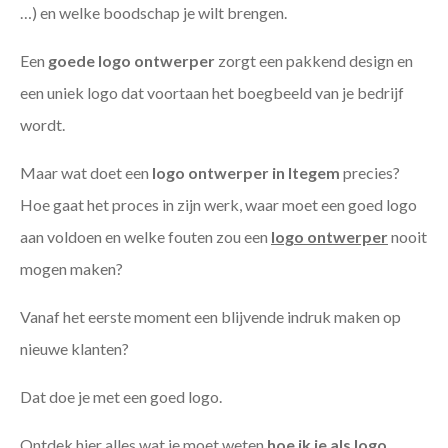
…) en welke boodschap je wilt brengen.
Een
goede
logo ontwerper
zorgt een pakkend design en
een uniek logo dat voortaan het boegbeeld van je bedrijf
wordt.
Maar wat doet een
logo ontwerper in Itegem
precies?
Hoe gaat het proces in zijn werk, waar moet een goed logo
aan voldoen en welke fouten zou een
logo ontwerper
nooit
mogen maken?
Vanaf het eerste moment een blijvende indruk maken op
nieuwe klanten?
Dat doe je met een goed logo.
Ontdek hier alles wat je moet weten
hoe ik je als
logo