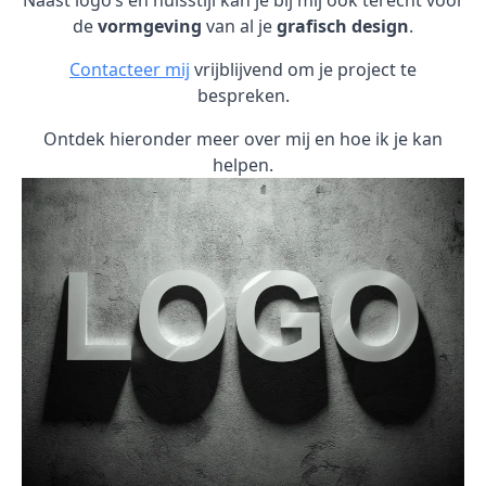
Naast logo’s en huisstijl kan je bij mij ook terecht voor
de
vormgeving
van al je
grafisch design
.
Contacteer mij
vrijblijvend om je project te
bespreken.
Ontdek hieronder meer over mij en hoe ik je kan
helpen.