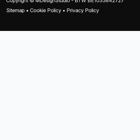
Copyright © MDesignStudio - BTW
BE1033842727
Sitemap
•
Cookie Policy
•
Privacy Policy