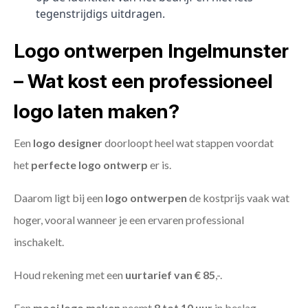
tegenstrijdigs uitdragen.
Logo ontwerpen Ingelmunster
– Wat kost een professioneel
logo laten maken?
Een
logo designer
doorloopt heel wat stappen voordat
het
perfecte logo ontwerp
er is.
Daarom ligt bij een
logo ontwerpen
de kostprijs vaak wat
hoger, vooral wanneer je een ervaren professional
inschakelt.
Houd rekening met een
uurtarief van € 85
,-.
Een
mooi logo maken
neemt
8 tot 10 uur
in beslag.