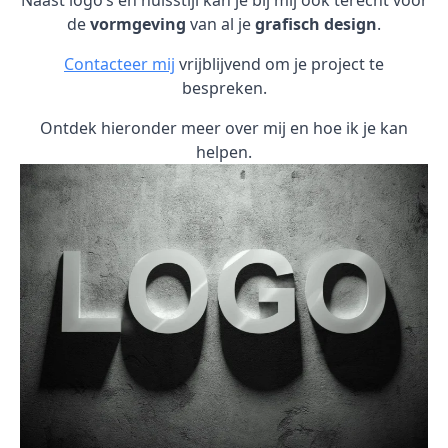
Naast logo’s en huisstijl kan je bij mij ook terecht voor
de
vormgeving
van al je
grafisch design
.
Contacteer mij
vrijblijvend om je project te
bespreken.
Ontdek hieronder meer over mij en hoe ik je kan
helpen.