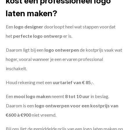
kost een professioneel logo
laten maken?
Een
logo designer
doorloopt heel wat stappen voordat
het
perfecte logo ontwerp
er is.
Daarom ligt bij een
logo ontwerpen
de kostprijs vaak wat
hoger, vooral wanneer je een ervaren professional
inschakelt.
Houd rekening met een
uurtarief van € 85
,-.
Een
mooi logo maken
neemt
8 tot 10 uur
in beslag.
Daarom is een
logo ontwerpen voor een kostprijs
van
€600 à €900
niet vreemd.
Bij ons ligt de gemiddelde prijs van een logo laten maken op