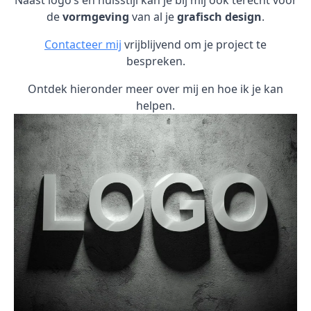
Naast logo’s en huisstijl kan je bij mij ook terecht voor
de
vormgeving
van al je
grafisch design
.
Contacteer mij
vrijblijvend om je project te
bespreken.
Ontdek hieronder meer over mij en hoe ik je kan
helpen.