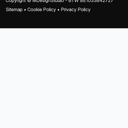
Copyright © MDesignStudio - BTW
BE1033842727
Sitemap
•
Cookie Policy
•
Privacy Policy