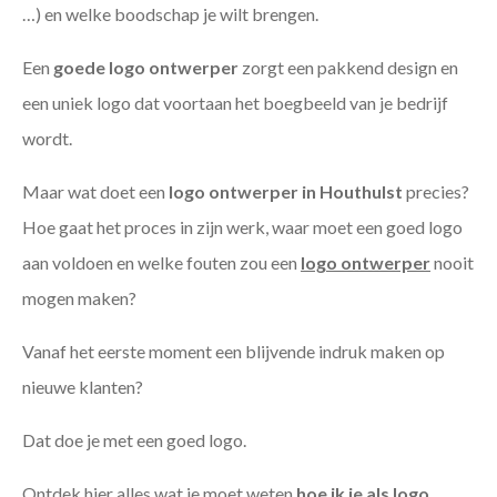
…) en welke boodschap je wilt brengen.
Een
goede
logo ontwerper
zorgt een pakkend design en
een uniek logo dat voortaan het boegbeeld van je bedrijf
wordt.
Maar wat doet een
logo ontwerper in Houthulst
precies?
Hoe gaat het proces in zijn werk, waar moet een goed logo
aan voldoen en welke fouten zou een
logo ontwerper
nooit
mogen maken?
Vanaf het eerste moment een blijvende indruk maken op
nieuwe klanten?
Dat doe je met een goed logo.
Ontdek hier alles wat je moet weten
hoe ik je als
logo