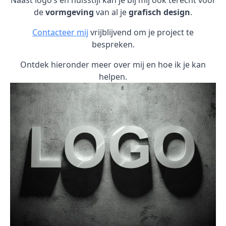
Naast logo’s en huisstijl kan je bij mij ook terecht voor
de
vormgeving
van al je
grafisch design
.
Contacteer mij
vrijblijvend om je project te
bespreken.
Ontdek hieronder meer over mij en hoe ik je kan
helpen.