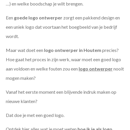
…) en welke boodschap je wilt brengen.
Een
goede
logo ontwerper
zorgt een pakkend design en
een uniek logo dat voortaan het boegbeeld van je bedrijf
wordt.
Maar wat doet een
logo ontwerper in Houtem
precies?
Hoe gaat het proces in zijn werk, waar moet een goed logo
aan voldoen en welke fouten zou een
logo ontwerper
nooit
mogen maken?
Vanaf het eerste moment een blijvende indruk maken op
nieuwe klanten?
Dat doe je met een goed logo.
Ontdek hier alles wat je moet weten
hoe ik je als
logo