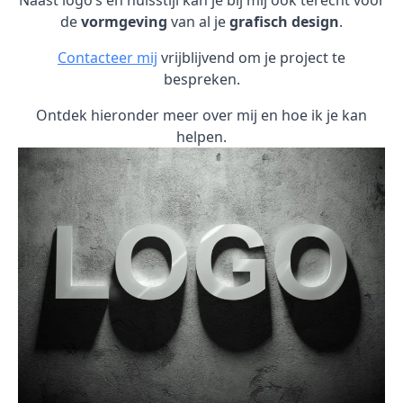
Naast logo’s en huisstijl kan je bij mij ook terecht voor
de
vormgeving
van al je
grafisch design
.
Contacteer mij
vrijblijvend om je project te
bespreken.
Ontdek hieronder meer over mij en hoe ik je kan
helpen.