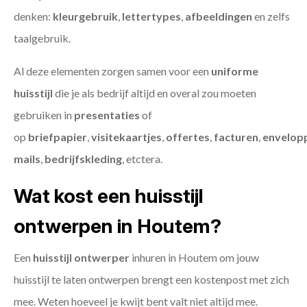
denken:
kleurgebruik
,
lettertypes
,
afbeeldingen
en zelfs
taalgebruik.
Al deze elementen zorgen samen voor een
uniforme
huisstijl
die je als bedrijf altijd en overal zou moeten
gebruiken in
presentaties
of
op
briefpapier
,
visitekaartjes
,
offertes
,
facturen
,
envelop
mails
,
bedrijfskleding
, etctera.
Wat kost een huisstijl
ontwerpen in Houtem?
Een
huisstijl ontwerper
inhuren in Houtem om jouw
huisstijl te laten ontwerpen brengt een kostenpost met zich
mee. Weten hoeveel je kwijt bent valt niet altijd mee.