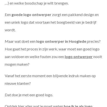
…) en welke boodschap je wilt brengen.
Een
goede
logo ontwerper
zorgt een pakkend design en
een uniek logo dat voortaan het boegbeeld van je bedrijf
wordt.
Maar wat doet een
logo ontwerper in Hooglede
precies?
Hoe gaat het proces in zijn werk, waar moet een goed logo
aan voldoen en welke fouten zou een
logo ontwerper
nooit
mogen maken?
Vanaf het eerste moment een blijvende indruk maken op
nieuwe klanten?
Dat doe je met een goed logo.
Ontdek hier alles wat je moet weten
hoe ik je als
logo