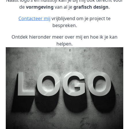
Naast logo’s en huisstijl kan je bij mij ook terecht voor
de
vormgeving
van al je
grafisch design
.
Contacteer mij
vrijblijvend om je project te
bespreken.
Ontdek hieronder meer over mij en hoe ik je kan
helpen.