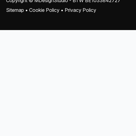
Copyright © MDesignStudio - BTW
BE1033842727
Sitemap
•
Cookie Policy
•
Privacy Policy