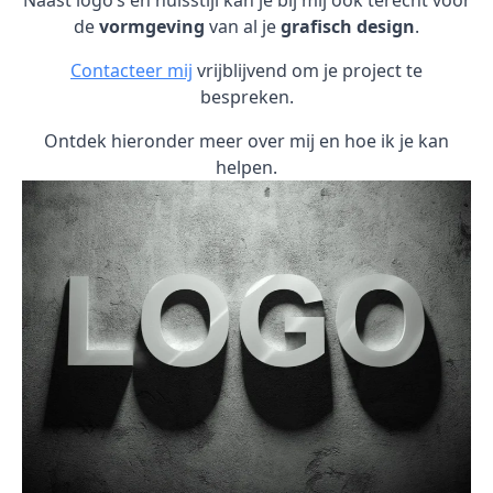
Naast logo’s en huisstijl kan je bij mij ook terecht voor
de
vormgeving
van al je
grafisch design
.
Contacteer mij
vrijblijvend om je project te
bespreken.
Ontdek hieronder meer over mij en hoe ik je kan
helpen.