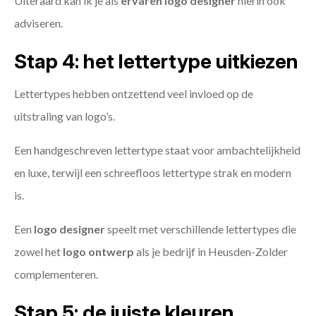
Uiteraard kan ik je als
ervaren logo designer
hierin ook
adviseren.
Stap 4: het lettertype uitkiezen
Lettertypes hebben ontzettend veel invloed op de
uitstraling van logo’s.
Een handgeschreven lettertype staat voor ambachtelijkheid
en luxe, terwijl een schreefloos lettertype strak en modern
is.
Een
logo designer
speelt met verschillende lettertypes die
zowel het
logo ontwerp
als je bedrijf in Heusden-Zolder
complementeren.
Stap 5: de juiste kleuren