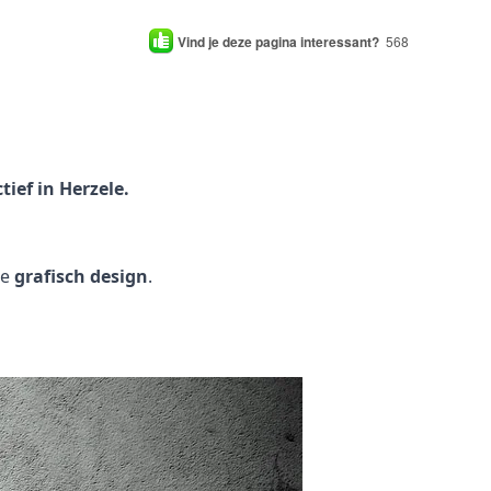
Vind je deze pagina interessant?
568
ief in Herzele.
je
grafisch design
.