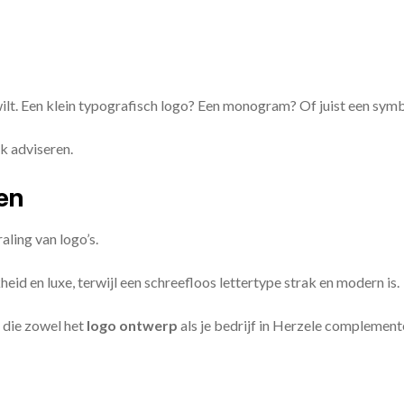
 wilt. Een klein typografisch logo? Een monogram? Of juist een sym
k adviseren.
zen
aling van logo’s.
id en luxe, terwijl een schreefloos lettertype strak en modern is.
 die zowel het
logo ontwerp
als je bedrijf in Herzele complement