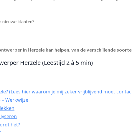
p nieuwe klanten?
ontwerper in Herzele
kan helpen, van de verschillende soorte
werper Herzele (Leestijd 2 à 5 min)
le? (Lees hier waarom je mij zeker vrijblijvend moet contac
 – Werkwijze
tdekken
alyseren
ordt het?