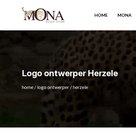
HOME
MONA
Logo ontwerper Herzele
home
/
logo ontwerper
/
herzele