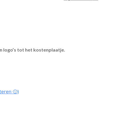
n logo’s tot het kostenplaatje.
teren 🙂)