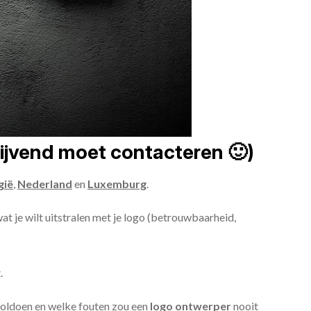
lijvend moet contacteren 🙂)
gië
,
Nederland
en
Luxemburg
.
wat je wilt uitstralen met je logo (betrouwbaarheid,
.
voldoen en welke fouten zou een
logo ontwerper
nooit