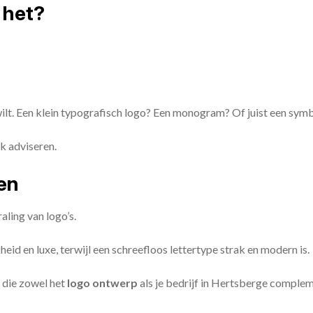
 het?
 wilt. Een klein typografisch logo? Een monogram? Of juist een sym
k adviseren.
zen
aling van logo’s.
id en luxe, terwijl een schreefloos lettertype strak en modern is.
 die zowel het
logo ontwerp
als je bedrijf in Hertsberge comple