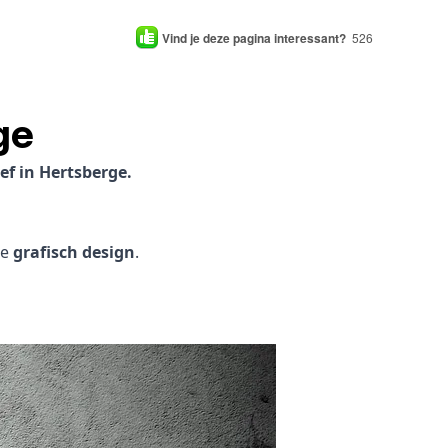
Vind je deze pagina interessant?
526
ge
f in Hertsberge.
je
grafisch design
.