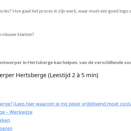
cies? Hoe gaat het proces in zijn werk, waar moet een goed logo 
p nieuwe klanten?
ontwerper in Hertsberge
kan helpen, van de verschillende so
erper Hertsberge (Leestijd 2 à 5 min)
e
e
rge? (Lees hier waarom je mij zeker vrijblijvend moet cont
ge – Werkwijze
ekken
yseren