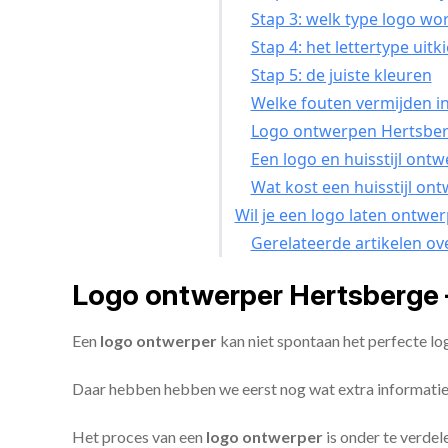
Stap 3: welk type logo wo
Stap 4: het lettertype uitk
Stap 5: de juiste kleuren
Welke fouten vermijden in
Logo ontwerpen Hertsberg
Een logo en huisstijl ont
Wat kost een huisstijl on
Wil je een logo laten ontwe
Gerelateerde artikelen ov
Logo ontwerper Hertsberge 
Een
logo ontwerper
kan niet spontaan het perfecte l
Daar hebben hebben we eerst nog wat extra informatie
Het proces van een
logo ontwerper
is onder te verdel