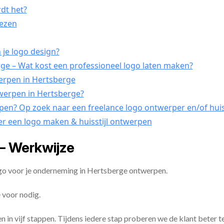
rdt het?
iezen
 je logo design?
e – Wat kost een professioneel logo laten maken?
werpen in Hertsberge
twerpen in Hertsberge?
rpen? Op zoek naar een freelance logo ontwerper en/of huis
er een logo maken & huisstijl ontwerpen
– Werkwijze
ogo voor je onderneming in Hertsberge ontwerpen.
 voor nodig.
en in vijf stappen. Tijdens iedere stap proberen we de klant beter t